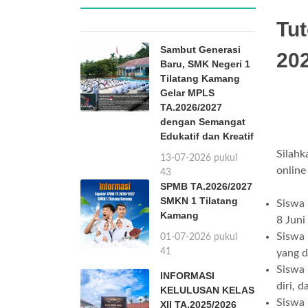
Tut
Sambut Generasi
20
Baru, SMK Negeri 1
Tilatang Kamang
Gelar MPLS
TA.2026/2027
dengan Semangat
Edukatif dan Kreatif
Sil
13-07-2026 pukul
online
15:43
SPMB TA.2026/2027
SMKN 1 Tilatang
Siswa
Kamang
8 Juni
Siswa
01-07-2026 pukul
08:41
yang d
Siswa
INFORMASI
diri, 
KELULUSAN KELAS
Siswa
XII TA.2025/2026