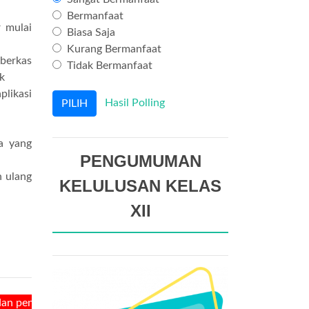
Bermanfaat
r mulai
Biasa Saja
Kurang Bermanfaat
 berkas
Tidak Bermanfaat
k
plikasi
Hasil Polling
a yang
PENGUMUMAN
n ulang
KELULUSAN KELAS
XII
uan tanpa tindakan adalah hal yang sia-sia - Abu Bakar R.A