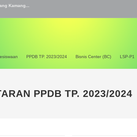
ang Kamang...
 TA.2025/2026...
MNI SMKN 1 TILATANG KAMANG...
ng Kamang Gelar Uji Kompetensi...
iswi Terbaik SMKN 1 Tilatang...
esiswaan
PPDB TP. 2023/2024
Bisnis Center (BC)
LSP-P1
ASI !!!...
epemimpinan...
ARAN PPDB TP. 2023/2024
zah...
 Pendidikan di SMK Negeri 1 T...
i 1 Tilatang Kamang Gelar MPL...