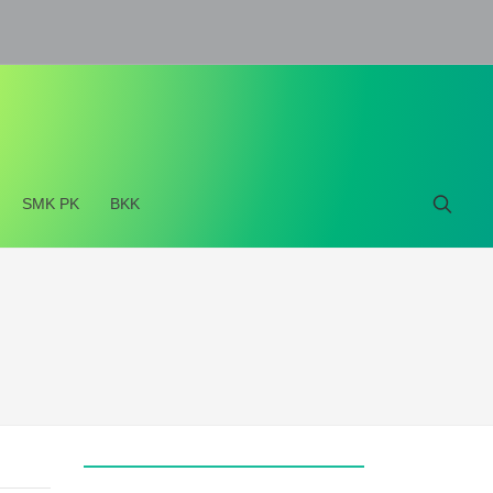
SMK PK
BKK