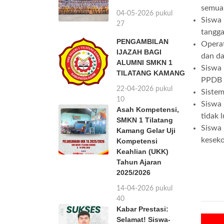
semua 
04-05-2026 pukul
Siswa 
18:27
tangga
PENGAMBILAN
Operat
IJAZAH BAGI
dan da
ALUMNI SMKN 1
Siswa 
TILATANG KAMANG
PPDB
22-04-2026 pukul
Siste
12:10
Siswa
Asah Kompetensi,
tidak 
SMKN 1 Tilatang
Siswa 
Kamang Gelar Uji
keseko
Kompetensi
Keahlian (UKK)
Tahun Ajaran
2025/2026
14-04-2026 pukul
08:40
Kabar Prestasi:
Selamat! Siswa-